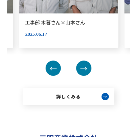
工事部 木暮さん×山本さん
社
2025.06.17
20
←
→
詳しくみる
→